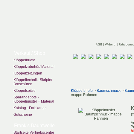
zurück
AGB
|
Widerruf
|
Urheberre
Verkauf / Shop
Klöppelbriefe
Klöppelzubehör/ Material
Klöppelzeitungen
Klöppeltechnik -Skripte/
Broschüren
Klöppelspitze
Klöppelbriefe
>
Baumschmuck
>
Baum
mappe Rahmen
Sparangebote -
Klöppelmuster + Material
K
Katalog - Farbkarten
m
Gutscheine
Ar
Frank's Baumwolle
Pr
M
Startseite Vertriebscenter