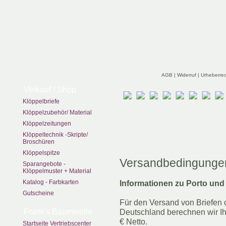
zurück
AGB
|
Widerruf
|
Urheberre
Verkauf / Shop
Klöppelbriefe
Klöppelzubehör/ Material
Klöppelzeitungen
Klöppeltechnik -Skripte/
Broschüren
Klöppelspitze
Versandbedingunge
Sparangebote -
Klöppelmuster + Material
Katalog - Farbkarten
Informationen zu Porto und
Gutscheine
Für den Versand von Briefen 
Frank's Baumwolle
Deutschland berechnen wir I
€ Netto.
Startseite Vertriebscenter