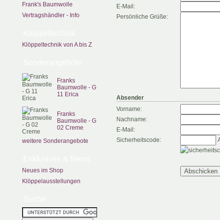
Frank's Baumwolle
E-Mail:
Vertragshändler - Info
Persönliche Grüße:
Klöppeltechnik
Klöppeltechnik von A bis Z
Sonderangebote
Franks
Baumwolle - G
11 Erica
Absender
Vorname:
Franks
Nachname:
Baumwolle - G
02 Creme
E-Mail:
Sicherheitscode:
A
weitere Sonderangebote
Exklusives & News
Neues im Shop
Klöppelausstellungen
Suche