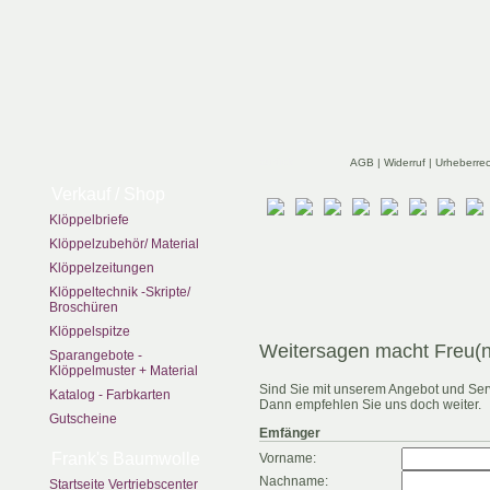
zurück
AGB
|
Widerruf
|
Urheberre
Verkauf / Shop
Klöppelbriefe
Klöppelzubehör/ Material
Klöppelzeitungen
Klöppeltechnik -Skripte/
Broschüren
Klöppelspitze
Weitersagen macht Freu(
Sparangebote -
Klöppelmuster + Material
Sind Sie mit unserem Angebot und Ser
Katalog - Farbkarten
Dann empfehlen Sie uns doch weiter.
Gutscheine
Emfänger
Frank's Baumwolle
Vorname:
Nachname:
Startseite Vertriebscenter