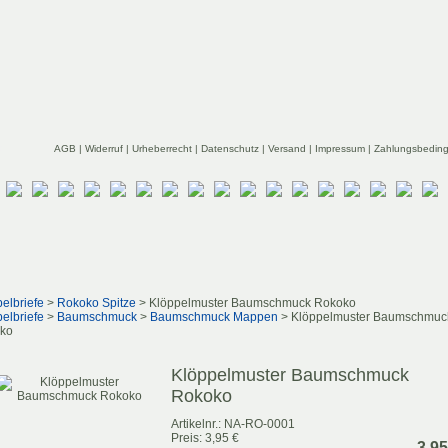
k
AGB
|
Widerruf
|
Urheberrecht
|
Datenschutz
|
Versand
|
Impressum
|
Zahlungsbedin
elbriefe
>
Rokoko Spitze
> Klöppelmuster Baumschmuck Rokoko
elbriefe
>
Baumschmuck
>
Baumschmuck Mappen
> Klöppelmuster Baumschmuc
ko
Klöppelmuster Baumschmuck
Rokoko
Artikelnr.: NA-RO-0001
Preis: 3,95 €
3,95