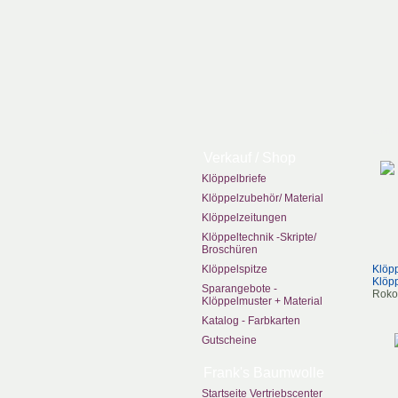
zurüc
Verkauf / Shop
Klöppelbriefe
Klöppelzubehör/ Material
Klöppelzeitungen
Klöppeltechnik -Skripte/
Broschüren
Klöppelspitze
Klöpp
Klöpp
Sparangebote -
Roko
Klöppelmuster + Material
Katalog - Farbkarten
Gutscheine
Frank's Baumwolle
Startseite Vertriebscenter