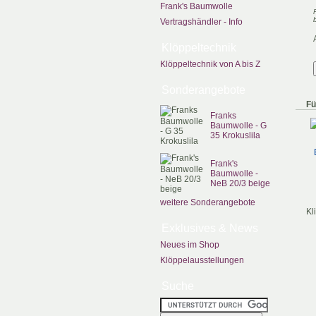
Frank's Baumwolle
Vertragshändler - Info
Klöppeltechnik
Klöppeltechnik von A bis Z
Sonderangebote
Fü
Franks
Baumwolle - G
35 Krokuslila
Frank's
Baumwolle -
NeB 20/3 beige
weitere Sonderangebote
Kl
Exklusives & News
Neues im Shop
Klöppelausstellungen
Suche